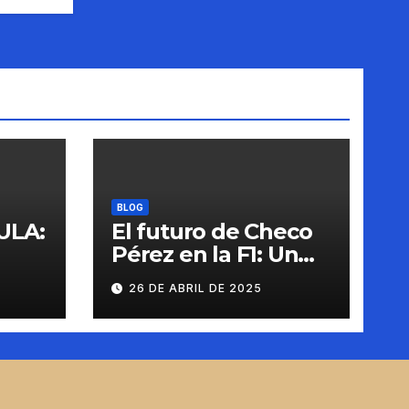
BLOG
ULA:
El futuro de Checo
Pérez en la F1: Un
giro histórico con
26 DE ABRIL DE 2025
Cadillac para 2026