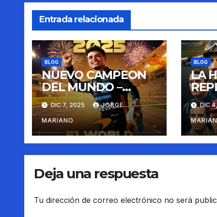
Entrada relacionada
BLOG
BLOG
NUEVO CAMPEON
LA H
DEL MUNDO –
REP
LANDO NORRIS
DIC 7, 2025
JORGE
DIC 4
MARIANO
MARIA
Deja una respuesta
Tu dirección de correo electrónico no será publi