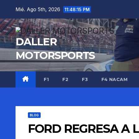
Saltar
Mié. Ago 5th, 2026
11:48:16 PM
al
contenido
DALLER
MOTORSPORTS
F1
F2
F3
F4 NACAM
BLOG
FORD REGRESA A L