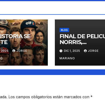
BLOG
ISTORIA SE
FINAL DE PELIC
ITE
NORRIS,
VERSTAPPEN Y
, 2025
JORGE
DIC 1, 2025
JORGE
PIASTRI
NO
MARIANO
cada.
Los campos obligatorios están marcados con
*