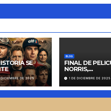
BLOG
HISTORIA SE
FINAL DE PELIC
ITE
NORRIS,
VERSTAPPEN Y
 DICIEMBRE DE 2025
1 DE DICIEMBRE DE 2025
PIASTRI