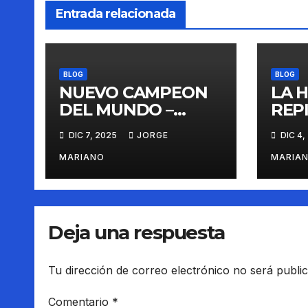
Entrada relacionada
BLOG
BLOG
NUEVO CAMPEON
LA H
DEL MUNDO –
REP
LANDO NORRIS
DIC 7, 2025
JORGE
DIC 4,
MARIANO
MARIA
Deja una respuesta
Tu dirección de correo electrónico no será publi
Comentario
*