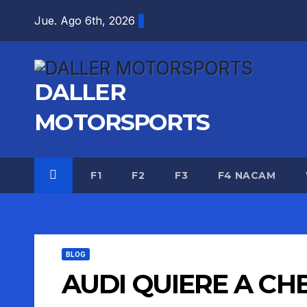
Saltar
Jue. Ago 6th, 2026
al
contenido
DALLER
MOTORSPORTS
F1
F2
F3
F4 NACAM
BLOG
AUDI QUIERE A CH