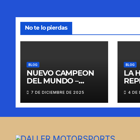
No te lo pierdas
BLOG
BLOG
NUEVO CAMPEON
LA 
DEL MUNDO –
REP
LANDO NORRIS
7 DE DICIEMBRE DE 2025
4 DE