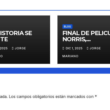
BLOG
ISTORIA SE
FINAL DE PELIC
ITE
NORRIS,
VERSTAPPEN Y
 2025
JORGE
DIC 1, 2025
JORGE
PIASTRI
NO
MARIANO
cada.
Los campos obligatorios están marcados con
*