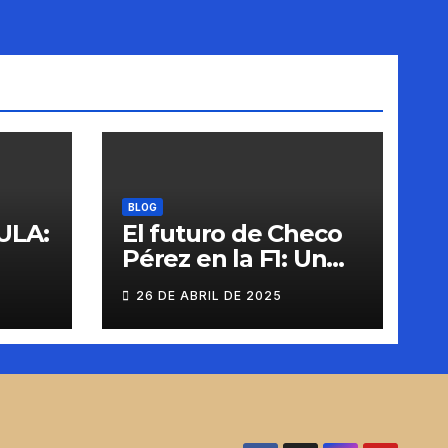
BLOG
ULA:
El futuro de Checo
Pérez en la F1: Un
giro histórico con
26 DE ABRIL DE 2025
Cadillac para 2026