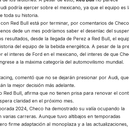
di podría ejercer sobre el mexicano, ya que el equipo es l
e toda su historia.
 con Red Bull está por terminar, por comentarios de Checo
enos dede un mes podríamos saber el desenlac del suspe
s resultados, desde la llegada de Perez a Red Bull, el equi
storia del equipo de la bebida energética. A pesar de la pr
 el interes de Ford en el mexicano, del interes de que Ch
ngrese a la máxima categoría del automovilismo mundial.
Racing, comentó que no se dejarán presionar por Audi, que
án la mejor decisión más adelante.
po Red Bull, afirma que no tienen prisa para renovar el cont
spera claridad en el próximo mes.
mporada 2024, Checo ha demostrado su valía ocupando la
 varias carreras. Aunque tuvo altibajos en temporadas
ro firme adaptación al monoplaza y a las actualizaciones, 