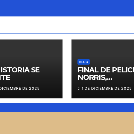
BLOG
HISTORIA SE
FINAL DE PELIC
ITE
NORRIS,
VERSTAPPEN Y
 DICIEMBRE DE 2025
1 DE DICIEMBRE DE 2025
PIASTRI