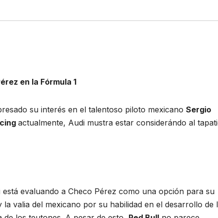
érez en la Fórmula 1
resado su interés en el talentoso piloto mexicano
Sergio
acing
actualmente, Audi mustra estar considerándo al tapat
i está evaluando a Checo Pérez como una opción para su
y la valia del mexicano por su habilidad en el desarrollo de 
 de los teutones. A pesar de esto,
Red Bull
no parece